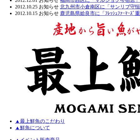
2012.12.01
お知らせ
福岡市西区に「マルショク今宿店」
2012.10.25
お知らせ
北九州市小倉南区に「サンリブ守恒
2012.10.15
お知らせ
鹿児島県姶良市に「ﾌﾚｯｼｭﾌｧｰﾏｰｽ
▲
最上鮮魚のこだわり
▲
鮮魚について
▲
イベント販売商品