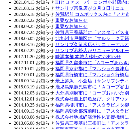
2021.04.13
お知らせ
HIヒロセ スーパーコンボ小郡店
2021.03.12
お知らせ
サンリブ宗像店が３月３日リニュー
2020.06.18
お知らせ
佐賀駅前 コムボックス内に「とと
2020.02.22
お知らせ
重要なお知らせ
2018.09.25
お知らせ
重要なお知らせ
2018.07.24
お知らせ
佐賀県三養基郡に「アスタラビスタ
2018.06.05
お知らせ
北九州市戸畑区に「マルショク天籟
2018.03.16
お知らせ
サンリブ久留米店がリニューアルオ
2018.02.25
お知らせ
サンリブ若松店がリニューアルオー
2017.11.20
お知らせ
味源本舗 本城店移転のお知らせ
2017.11.01
お知らせ
福岡県久留米市に「Aコープあらき
2017.10.02
お知らせ
福岡県京都郡に「マルショク豊津店
2017.09.01
お知らせ
福岡県行橋市に「マルショク行橋店
2016.09.14
お知らせ
最上鮮魚 小倉店（サンリブシティ
2015.03.19
お知らせ
鹿児島県鹿児島市に「Ａコープ谷山
2014.12.05
お知らせ
大分県別府市に「コープおおいた別
2014.12.01
お知らせ
株式会社最上鮮魚及び、クリアウォ
2014.10.25
お知らせ
福岡県柳川市に「アスタラビスタ柳
2014.09.13
お知らせ
福岡県朝倉郡筑前町に「アスタラビ
2014.08.06
お知らせ
株式会社地域経済活性化支援機構に
2013.06.08
お知らせ
佐賀県三養基郡三根町に「アスタラ