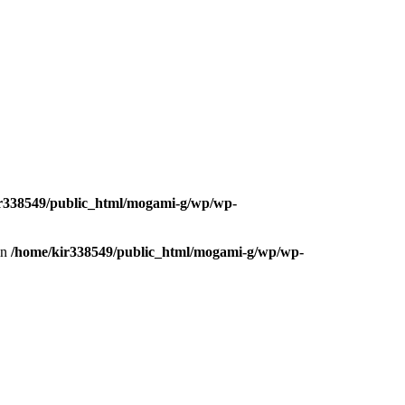
r338549/public_html/mogami-g/wp/wp-
in
/home/kir338549/public_html/mogami-g/wp/wp-