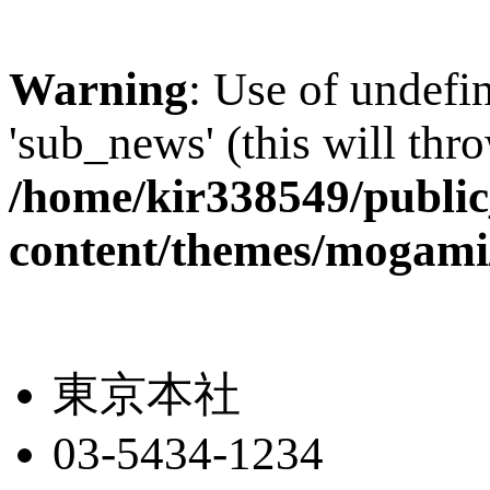
Warning
: Use of undefi
'sub_news' (this will thr
/home/kir338549/publi
content/themes/mogami
東京本社
03-5434-1234